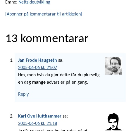
Emne:
Nettsideutvikling
[Abonner på kommentarar til artikkelen]
13 kommentarar
Jan Frode Haugseth
sa:
2005-06-06 kl. 21:07
Hm, men hvis du gjør dette får du plutselig
en dag
mange
advarsler på en gang.
Reply
Karl Ove Hufthammer
sa:
2005-06-06 kl. 21:18
Jo då, so eg vil nok heller satsa på ei