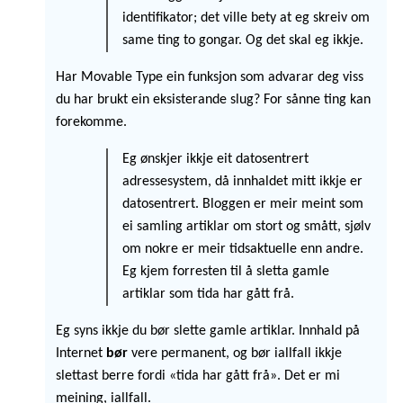
identifikator; det ville bety at eg skreiv om
same ting to gongar. Og det skal eg ikkje.
Har Movable Type ein funksjon som advarar deg viss
du har brukt ein eksisterande slug? For sånne ting kan
forekomme.
Eg ønskjer ikkje eit datosentrert
adressesystem, då innhaldet mitt ikkje er
datosentrert. Bloggen er meir meint som
ei samling artiklar om stort og smått, sjølv
om nokre er meir tidsaktuelle enn andre.
Eg kjem forresten til å sletta gamle
artiklar som tida har gått frå.
Eg syns ikkje du bør slette gamle artiklar. Innhald på
Internet
bør
vere permanent, og bør iallfall ikkje
slettast berre fordi «tida har gått frå». Det er mi
meining, iallfall.