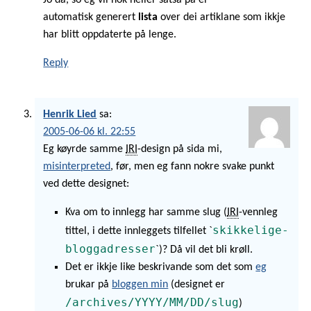
automatisk generert
lista
over dei artiklane som ikkje
har blitt oppdaterte på lenge.
Reply
Henrik Lied
sa:
2005-06-06 kl. 22:55
Eg køyrde samme
IRI
-design på sida mi,
misinterpreted
, før, men eg fann nokre svake punkt
ved dette designet:
Kva om to innlegg har samme slug (
IRI
-vennleg
skikkelige-
tittel, i dette innleggets tilfellet `
bloggadresser
`)? Då vil det bli krøll.
Det er ikkje like beskrivande som det som
eg
brukar på
bloggen min
(designet er
/archives/YYYY/MM/DD/slug
)