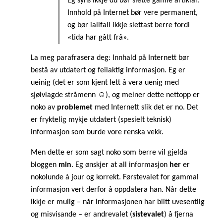
Eg syns ikkje du bør slette gamle artiklar.
Innhold på Internet bør vere permanent,
og bør iallfall ikkje slettast berre fordi
«tida har gått frå».
La meg parafrasera deg: Innhald på Internett bør
bestå av utdatert og feilaktig informasjon. Eg er
ueinig (det er som kjent lett å vera uenig med
sjølvlagde stråmenn ☺), og meiner dette nettopp er
noko av
problemet
med Internett slik det er no. Det
er fryktelig mykje utdatert (spesielt teknisk)
informasjon som burde vore renska vekk.
Men dette er som sagt noko som berre vil gjelda
bloggen
min
. Eg ønskjer at all informasjon
her
er
nokolunde à jour og korrekt. Førstevalet for gammal
informasjon vert derfor å oppdatera han. Når dette
ikkje er mulig – når informasjonen har blitt uvesentlig
og misvisande – er andrevalet (
sistevalet
) å fjerna