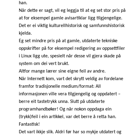
han.
Når dette er sagt, vil eg leggja til at eg set stor pris på
at for eksempel gamle avisartiklar ligg tilgjengelige.
Det er ei viktig kulturellhistorisk og samfunnshistorisk
kjelda.
Eg set mindre pris på at gamle, utdaterte tekniske
oppskrifter på for eksempel redigering av oppsettfiler
i Linux ligg ute, spesielt når desse vil gjera skade på
system om dei vert brukt.
Altfor mange lærer sine eigne feil av andre.
Når Internett kom, vart det skrytt veldig av fordelane
framfor tradisjonelle medium/format: All
informasjonen ville vera tilgjengelig og oppdatert –
berre eit tastetrykk unna. Slutt på utdaterte
programhandbøker! Og når nokon oppdaga ein
(trykk)feil i ein artikkel, var det berre å retta han.
Fantastisk!
Det vart ikkje slik. Aldri før har so mykje utdatert og