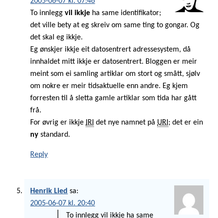
2005-06-07 kl. 07:46
To innlegg
vil ikkje
ha same identifikator;
det ville bety at eg skreiv om same ting to gongar. Og
det skal eg ikkje.
Eg ønskjer ikkje eit datosentrert adressesystem, då
innhaldet mitt ikkje er datosentrert. Bloggen er meir
meint som ei samling artiklar om stort og smått, sjølv
om nokre er meir tidsaktuelle enn andre. Eg kjem
forresten til å sletta gamle artiklar som tida har gått
frå.
For øvrig er ikkje
IRI
det nye namnet på
URI
; det er ein
ny
standard.
Reply
Henrik Lied
sa:
2005-06-07 kl. 20:40
To innlegg vil ikkje ha same