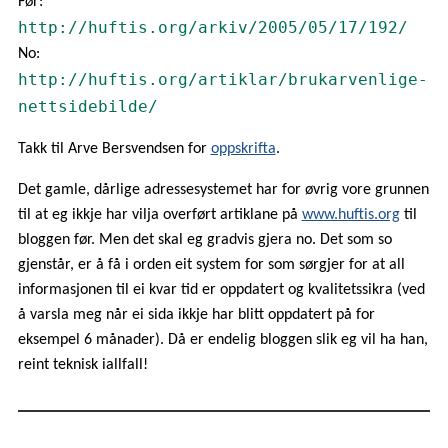
Før:
http://huftis.org/arkiv/2005/05/17/192/
No:
http://huftis.org/artiklar/brukarvenlige-
nettsidebilde/
Takk til Arve Bersvendsen for
oppskrifta
.
Det gamle, dårlige adressesystemet har for øvrig vore grunnen
til at eg ikkje har vilja overført artiklane på
www.huftis.org
til
bloggen før. Men det skal eg gradvis gjera no. Det som so
gjenstår, er å få i orden eit system for som sørgjer for at all
informasjonen til ei kvar tid er oppdatert og kvalitetssikra (ved
å varsla meg når ei sida ikkje har blitt oppdatert på for
eksempel 6 månader). Då er endelig bloggen slik eg vil ha han,
reint teknisk iallfall!