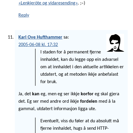
«Lenkjeròte og vidaresending»
. ;–)
Reply
Karl Ove Hufthammer
sa:
2005-06-08 kl. 17:32
I staden for å permanent fjerne
innhaldet, kan du legge opp ein advarsel
om at innhaldet i den aktuelle artikkelen er
utdatert, og at metoden ikkje anbefalast
for bruk.
Ja, det
kan
eg, men eg ser ikkje
korfor
eg skal gjera
det. Eg ser med andre ord ikkje
fordelen
med å la
gammal, utdatert informasjon ligga ute.
Eventuelt, viss du føler at du absolutt må
fjerne innhaldet, hugs å send HTTP-