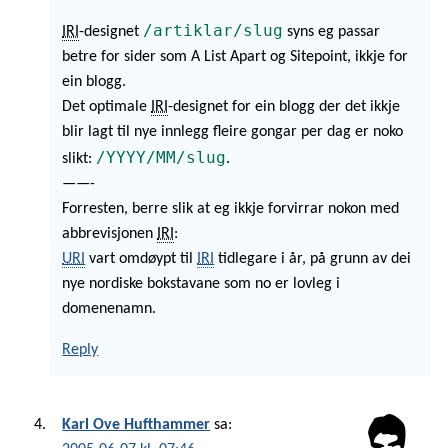
/artiklar/slug
IRI
-designet
syns eg passar
betre for sider som A List Apart og Sitepoint, ikkje for
ein blogg.
Det optimale
IRI
-designet for ein blogg der det ikkje
blir lagt til nye innlegg fleire gongar per dag er noko
/YYYY/MM/slug
slikt:
.
——-
Forresten, berre slik at eg ikkje forvirrar nokon med
abbrevisjonen
IRI
:
URI
vart omdøypt til
IRI
tidlegare i år, på grunn av dei
nye nordiske bokstavane som no er lovleg i
domenenamn.
Reply
Karl Ove Hufthammer
sa: