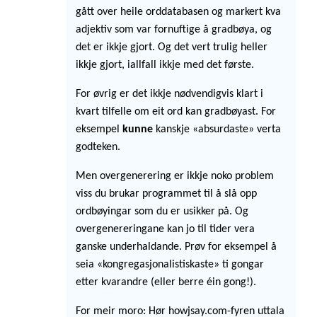
gått over heile orddatabasen og markert kva
adjektiv som var fornuftige å gradbøya, og
det er ikkje gjort. Og det vert trulig heller
ikkje gjort, iallfall ikkje med det første.
For øvrig er det ikkje nødvendigvis klart i
kvart tilfelle om eit ord kan gradbøyast. For
eksempel
kunne
kanskje «absurdaste» verta
godteken.
Men overgenerering er ikkje noko problem
viss du brukar programmet til å slå opp
ordbøyingar som du er usikker på. Og
overgenereringane kan jo til tider vera
ganske underhaldande. Prøv for eksempel å
seia «kongregasjonalistiskaste» ti gongar
etter kvarandre (eller berre éin gong!).
For meir moro: Hør howjsay.com-fyren uttala