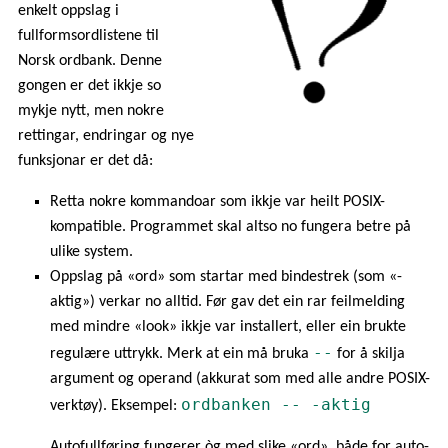
enkelt oppslag i
fullformsordlistene til
Norsk ordbank. Denne
gongen er det ikkje so
mykje nytt, men nokre
rettingar, endringar og nye
funksjonar er det då:
Retta nokre kommandoar som ikkje var heilt POSIX-
kompatible. Programmet skal altso no fungera betre på
ulike system.
Oppslag på «ord» som startar med bindestrek (som «-
aktig») verkar no alltid. Før gav det ein rar feilmelding
med mindre «look» ikkje var installert, eller ein brukte
--
regulære uttrykk. Merk at ein må bruka
for å skilja
argument og operand (akkurat som med alle andre POSIX-
ordbanken -- -aktig
verktøy). Eksempel:
Autofullføring fungerer òg med slike «ord», både for auto-