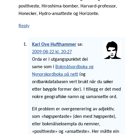
positiveste, Hiroshima-bomber, Harvard-professor,
Honecker, Hydro-ansatteste og Horizonte.
Reply
Karl Ove Hufthammer
sa:
2009-08-22 kl. 20:27
Orda er i utgangspunktet dei
same som i
Bokmålsordboka og
Nynorskordboka på nett
(og
ordbankdatabasen vert brukt når du søker
etter bøygde former der). I tillegg er det med
nokre geografiske namn og samansette ord.
Eit problem er overgenerering av adjektiv,
som «høgspentaste» (den mest høgspente),
eller bokmålseksempla du nemner,
«positiveste» og «ansatteste». Her måtte ein