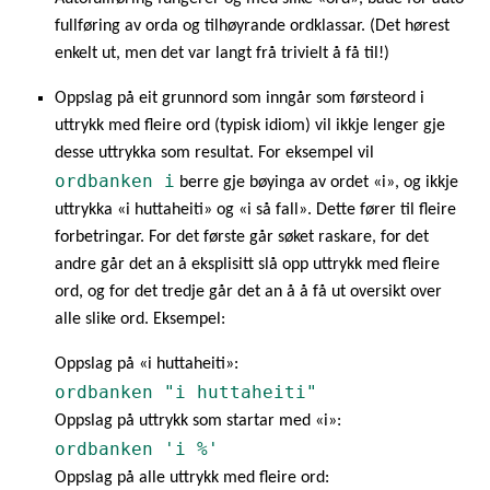
fullføring av orda og tilhøyrande ordklassar. (Det hørest
enkelt ut, men det var langt frå trivielt å få til!)
Oppslag på eit grunnord som inngår som førsteord i
uttrykk med fleire ord (typisk idiom) vil ikkje lenger gje
desse uttrykka som resultat. For eksempel vil
ordbanken i
berre gje bøyinga av ordet «i», og ikkje
uttrykka «i huttaheiti» og «i så fall». Dette fører til fleire
forbetringar. For det første går søket raskare, for det
andre går det an å eksplisitt slå opp uttrykk med fleire
ord, og for det tredje går det an å å få ut oversikt over
alle slike ord. Eksempel:
Oppslag på «i huttaheiti»:
ordbanken "i huttaheiti"
Oppslag på uttrykk som startar med «i»:
ordbanken 'i %'
Oppslag på alle uttrykk med fleire ord: