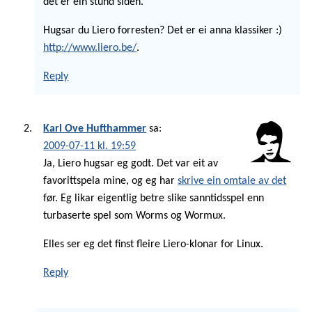
det er ein stund siden.
Hugsar du Liero forresten? Det er ei anna klassiker :)
http://www.liero.be/
.
Reply
Karl Ove Hufthammer
sa:
2009-07-11 kl. 19:59
Ja, Liero hugsar eg godt. Det var eit av
favorittspela mine, og eg har
skrive ein omtale av det
før. Eg likar eigentlig betre slike sanntidsspel enn
turbaserte spel som Worms og Wormux.
Elles ser eg det finst fleire Liero-klonar for Linux.
Reply