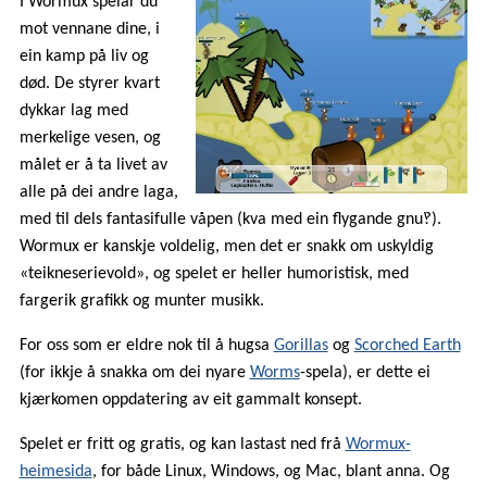
I
Wormux
spelar du
mot vennane dine, i
ein kamp på liv og
død. De styrer kvart
dykkar lag med
merkelige vesen, og
målet er å ta livet av
alle på dei andre laga,
med til dels fantasifulle våpen (kva med ein flygande gnu‽).
Wormux
er kanskje voldelig, men det er snakk om uskyldig
«teikneserievold», og spelet er heller humoristisk, med
fargerik grafikk og munter musikk.
For oss som er eldre nok til å hugsa
Gorillas
og
Scorched Earth
(for ikkje å snakka om dei nyare
Worms
-spela), er dette ei
kjærkomen oppdatering av eit gammalt konsept.
Spelet er fritt og gratis, og kan lastast ned frå
Wormux
-
heimesida
, for både Linux, Windows, og Mac, blant anna. Og