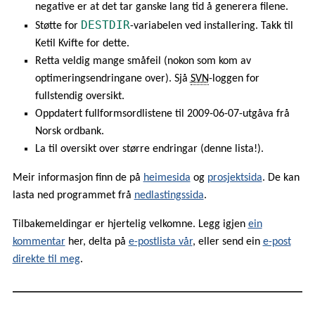
negative er at det tar ganske lang tid å generera filene.
DESTDIR
Støtte for
-variabelen ved installering. Takk til
Ketil Kvifte for dette.
Retta veldig mange småfeil (nokon som kom av
optimeringsendringane over). Sjå
SVN
-loggen for
fullstendig oversikt.
Oppdatert fullformsordlistene til 2009-06-07-utgåva frå
Norsk ordbank.
La til oversikt over større endringar (denne lista!).
Meir informasjon finn de på
heimesida
og
prosjektsida
. De kan
lasta ned programmet frå
nedlastingssida
.
Tilbakemeldingar er hjertelig velkomne. Legg igjen
ein
kommentar
her, delta på
e-postlista vår
, eller send ein
e-post
direkte til meg
.