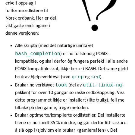
enkelt oppslag i
fullformsordlistene til
Norsk ordbank. Her er dei
viktigaste endringane i
denne versjonen:
Alle skripta (med det naturlige unntaket
bash_completion
) er no fullstendig POSIX-
kompatible, og skal derfor òg fungera perfekt i alle andre
POSIX-kompatible skal, ikkje berre i BASH. Det same gjeld
grep
sed
bruk av hjelpeverktøya (som
og
).
look
util-linux-ng
Brukar no verktøyet
(del av
-
pakken) for over 10 gongar so raske ordbokoppslag. Viss
dette programmet ikkje er installert (lite trulig), fell me
tilbake på den gamle, trege metoden.
Brukar optimerte/kompilerte ordlistefiler. Dei installerte
filene er no rundt 35 % mindre, og går derfor litt raskare
å slå opp i (sjølv om ein brukar «gamlemåten»). Det