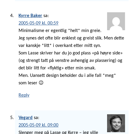
Kyrre Baker
sa:
2005-05-09 kl. 00:59
Minimalisme er egentlig *helt* min greie.
Jeg synes det ofte blir enklest og greist slik. Men dette
var kanskje *litt* i overkant etter mitt syn.
Som Lasse skriver har du jo god plass «på høyre side»
(og strengt tatt på venstre avhengig av plassering) og
det blir litt for «flyktig» etter min smak.
Men. Uansett design beholder du i alle fall *meg*
som leser 😉
Reply
Vegard
sa:
2005-05-09 kl. 09:00
Slenger meg på Lasse og Kyrre – jeg ville