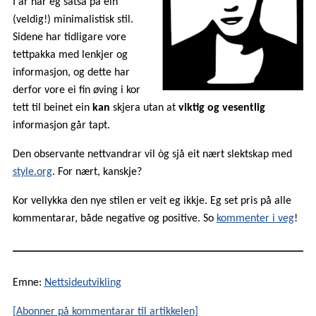
I år har eg satsa på ein
(veldig!) minimalistisk stil.
Sidene har tidligare vore
tettpakka med lenkjer og
informasjon, og dette har
derfor vore ei fin øving i kor
tett til beinet ein
kan
skjera utan at
viktig og vesentlig
informasjon går tapt.
Den observante nettvandrar vil òg sjå eit nært slektskap med
style.org
. For nært, kanskje?
Kor vellykka den nye stilen er veit eg ikkje. Eg set pris på alle
kommentarar, både negative og positive. So
kommenter i veg
!
Emne:
Nettsideutvikling
[Abonner på kommentarar til artikkelen]