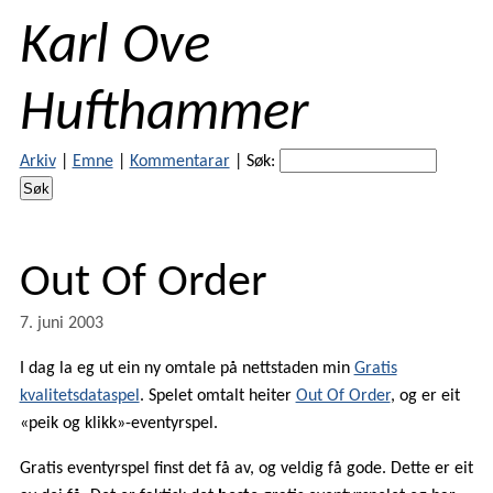
Karl Ove
Hufthammer
Arkiv
|
Emne
|
Kommentarar
|
Søk:
Out Of Order
7. juni 2003
I dag la eg ut ein ny omtale på nettstaden min
Gratis
kvalitetsdataspel
. Spelet omtalt heiter
Out Of Order
, og er eit
«peik og klikk»-eventyrspel.
Gratis eventyrspel finst det få av, og veldig få gode. Dette er eit