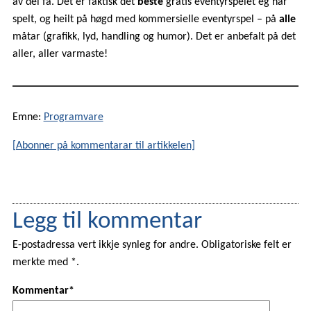
av dei få. Det er faktisk det
beste
gratis eventyrspelet eg har
spelt, og heilt på høgd med kommersielle eventyrspel – på
alle
måtar (grafikk, lyd, handling og humor). Det er anbefalt på det
aller, aller varmaste!
Emne:
Programvare
[Abonner på kommentarar til artikkelen]
Legg til kommentar
E-postadressa vert ikkje synleg for andre. Obligatoriske felt er
merkte med *.
Kommentar*