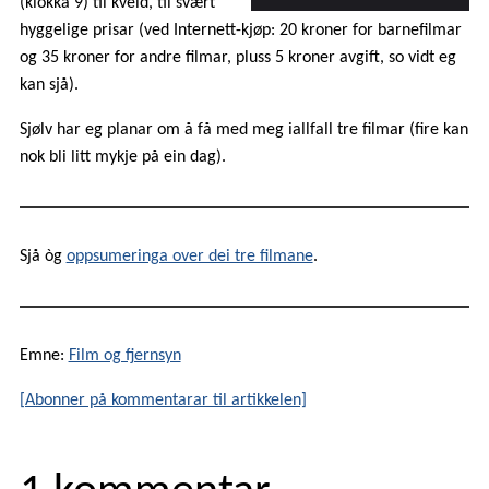
(klokka 9) til kveld, til svært
hyggelige prisar (ved Internett-kjøp: 20 kroner for barnefilmar
og 35 kroner for andre filmar, pluss 5 kroner avgift, so vidt eg
kan sjå).
Sjølv har eg planar om å få med meg iallfall tre filmar (fire kan
nok bli litt mykje på ein dag).
Sjå òg
oppsumeringa over dei tre filmane
.
Emne:
Film og fjernsyn
[Abonner på kommentarar til artikkelen]