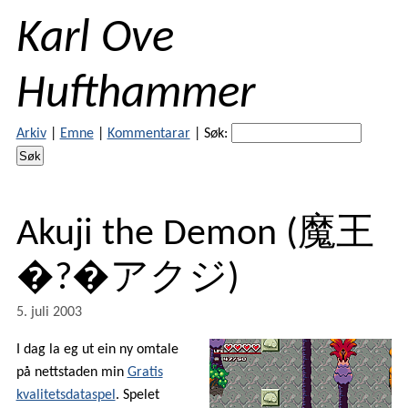
Karl Ove
Hufthammer
Arkiv
|
Emne
|
Kommentarar
|
Søk:
Akuji the Demon
(
魔王
�?�アクジ
)
5. juli 2003
I dag la eg ut ein ny omtale
på nettstaden min
Gratis
kvalitetsdataspel
. Spelet