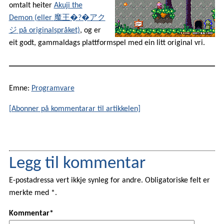
omtalt heiter
Akuji the
Demon
(eller
魔王�?�アク
ジ
på originalspråket)
, og er
eit godt, gammaldags plattformspel med ein litt original vri.
Emne:
Programvare
[Abonner på kommentarar til artikkelen]
Legg til kommentar
E-postadressa vert ikkje synleg for andre. Obligatoriske felt er
merkte med *.
Kommentar*