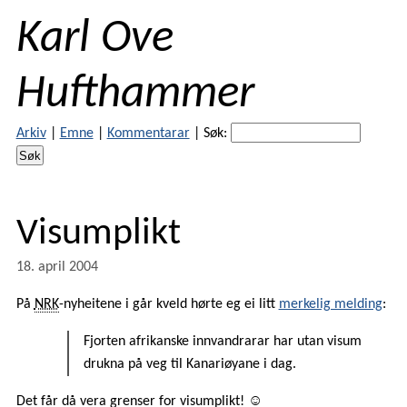
Karl Ove
Hufthammer
Arkiv
|
Emne
|
Kommentarar
|
Søk:
Visumplikt
18. april 2004
På
NRK
-nyheitene i går kveld hørte eg ei litt
merkelig melding
:
Fjorten afrikanske innvandrarar har utan visum
drukna på veg til Kanariøyane i dag.
Det får då vera grenser for visumplikt! ☺