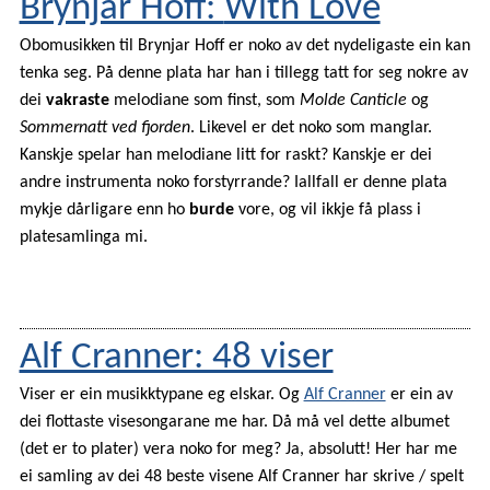
Brynjar Hoff:
With Love
Obomusikken til Brynjar Hoff er noko av det nydeligaste ein kan
tenka seg. På denne plata har han i tillegg tatt for seg nokre av
dei
vakraste
melodiane som finst, som
Molde Canticle
og
Sommernatt ved fjorden
. Likevel er det noko som manglar.
Kanskje spelar han melodiane litt for raskt? Kanskje er dei
andre instrumenta noko forstyrrande? Iallfall er denne plata
mykje dårligare enn ho
burde
vore, og vil ikkje få plass i
platesamlinga mi.
Alf Cranner: 48 viser
Viser er ein musikktypane eg elskar. Og
Alf Cranner
er ein av
dei flottaste visesongarane me har. Då må vel dette albumet
(det er to plater) vera noko for meg? Ja, absolutt! Her har me
ei samling av dei 48 beste visene Alf Cranner har skrive / spelt