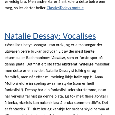
er
veldig bra. Men andre klarer å artikulera dette betre enn
meg, so les derfor heller
ClassicsTodays omtale
.
Natalie Dessay: Vocalises
«Vocalise» betyr «songar utan ord», og er altso songar der
utøvaren berre brukar ordlydar. Eit av dei mest kjente
eksempla er Rachmaninovs
Vocalise
, som er første spor på
denne plata. Det finst eit lite fåtal
ekstremt nydelige
melodiar,
men dette er ein av dei. Natalie Dessay si tolking er òg
framifrå, men når etter mi meining ikkje
heilt
opp til Anna
Moffo si eldre innspeling av same stykke (som er heilt
fantastisk!). Dessay har ein fantastisk koloraturstemme, noko
har verkelig får vist på denne plata. Eg tok meg fleire gongar i
å tenka, «korleis kan nokon
klara
å bruka stemmen slik‽». Det
er fantastisk! Til slutt bør eg kanskje for ordens skyld nemna at