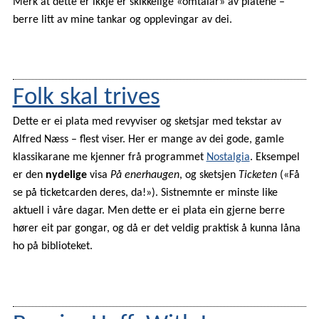
Merk at dette er ikkje er skikkelige «omtalar» av platene –
berre litt av mine tankar og opplevingar av dei.
Folk skal trives
Dette er ei plata med revyviser og sketsjar med tekstar av
Alfred Næss – flest viser. Her er mange av dei gode, gamle
klassikarane me kjenner frå programmet
Nostalgia
. Eksempel
er den
nydelige
visa
På enerhaugen
, og sketsjen
Ticketen
(«Få
se på ticketcarden deres, da!»). Sistnemnte er minste like
aktuell i våre dagar. Men dette er ei plata ein gjerne berre
hører eit par gongar, og då er det veldig praktisk å kunna låna
ho på biblioteket.